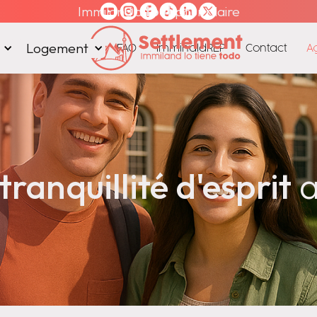
Immiland a
tout
pour plaire
Logement
FAQ
ImminaldREP
Contact
A
tranquillité d'esprit
a