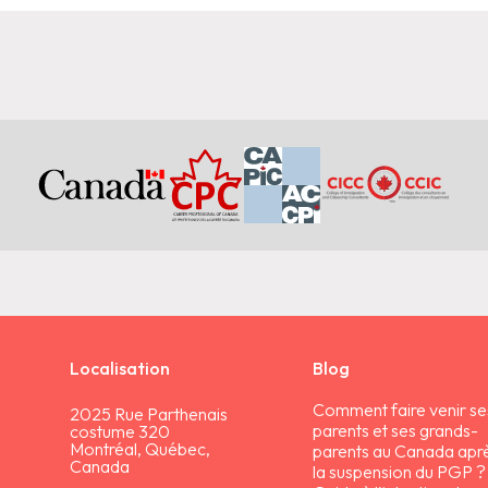
Localisation
Blog
Comment faire venir se
2025 Rue Parthenais
parents et ses grands-
costume 320
Montréal, Québec,
parents au Canada apr
Canada
la suspension du PGP ?