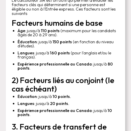
Le calculateur SIR est un outil qui permet d'évaluer les
facteurs clés qui déterminent si une personne est
éligible ou non à l'Entrée express. Ces facteurs sont les
suivants
Facteurs humains de base
Âge
: jusqu'à
110 points
(maximum pour les candidats
âgés de 20 à 29 ans).
Éducation
: jusqu'à
150 points
(en fonction du niveau
d'études).
Langues
: jusqu'à
160 points
(pour l'anglais et/ou le
français).
Expérience professionnelle au Canada
: jusqu'à
80
points
.
2) Facteurs liés au conjoint (le
cas échéant)
Éducation
: jusqu'à
10 points.
Langues
: jusqu'à
20 points.
Expérience professionnelle au Canada
: jusqu'à
10
points
.
3. Facteurs de transfert de