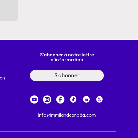
Immiland est réglementé et autorisé p
#89482N)
et par l'Ordre des consu
citoyenneté (cicc #r515840).
(CICC #R5
S'abonner à notre lettre
d'information
S'abonner
men
Info@immilandcanada.com