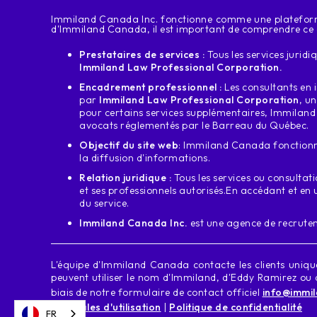
‍Immiland Canada Inc. fonctionne comme une plateforme 
d'Immiland Canada, il est important de comprendre ce qu
Prestataires de services :
Tous les services jurid
Immiland Law Professional Corporation.
Encadrement professionnel :
Les consultants en i
par
Immiland Law Professional Corporation
, u
pour certains services supplémentaires, Immiland
avocats réglementés par le Barreau du Québec.
Objectif du site web
: Immiland Canada fonctionn
la diffusion d'informations.
Relation juridique :
Tous les services ou consultati
et ses professionnels autorisés.
En accédant et en u
du service.
Immiland Canada Inc.
est une agence de recrute
L'équipe d'Immiland Canada contacte les clients uniq
peuvent utiliser le nom d'Immiland, d'Eddy Ramirez ou 
biais de notre formulaire de contact officiel
info@immi
générales d'utilisation
|
Politique de confidentialité
FR