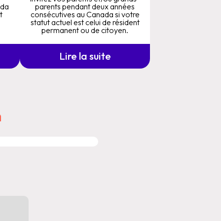
ada
parents pendant deux années
t
consécutives au Canada si votre
statut actuel est celui de résident
permanent ou de citoyen.
Lire la suite
m
SERVICES DE MIGRATION
AVEC ASSISTANCE PROFES