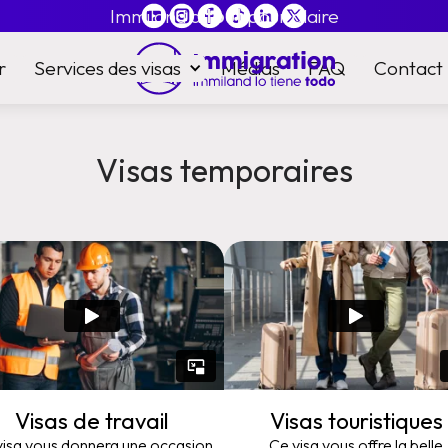
Immiland a
tout
pour plaire
r
Services des visas
Médias
FAQ
Contact
Visas temporaires
Visas de travail
Visas touristiques
visa vous donnera une occasion
Ce visa vous offre la belle