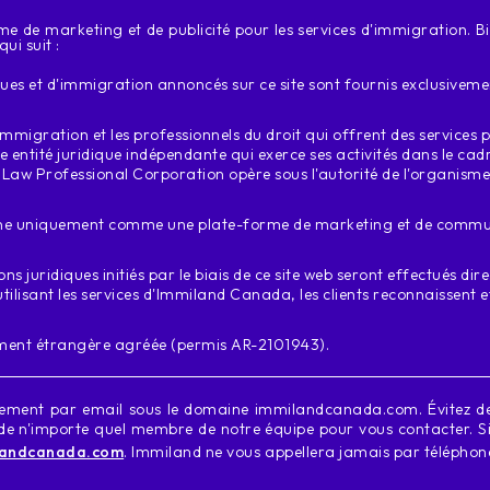
de marketing et de publicité pour les services d'immigration. Bien
i suit :
iques et d'immigration annoncés sur ce site sont fournis exclusive
mmigration et les professionnels du droit qui offrent des services 
ne entité juridique indépendante qui exerce ses activités dans le ca
 Law Professional Corporation opère sous l'autorité de l'organism
e uniquement comme une plate-forme de marketing et de communica
ons juridiques initiés par le biais de ce site web seront effectués di
tilisant les services d'Immiland Canada, les clients reconnaissent 
ment étrangère agréée (permis AR-2101943).
uement par email sous le domaine immilandcanada.com. Évitez de
de n'importe quel membre de notre équipe pour vous contacter. Si 
landcanada.com
. Immiland ne vous appellera jamais par téléphon