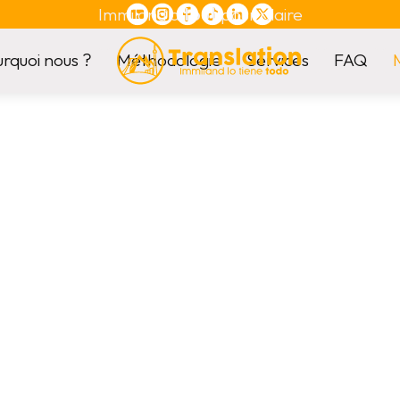
Immiland a
tout
pour plaire
rquoi nous ?
Méthodologie
Services
FAQ