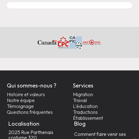
Qui sommes-nous ?
Services
Histoire et valeurs
Migration
Notre équipe
Travail
Témoignage
L'éducation
Questions fréquentes
Traductions
Établissement
Localisation
Blog
2025 Rue Parthenais
Comment faire venir ses
costume 320