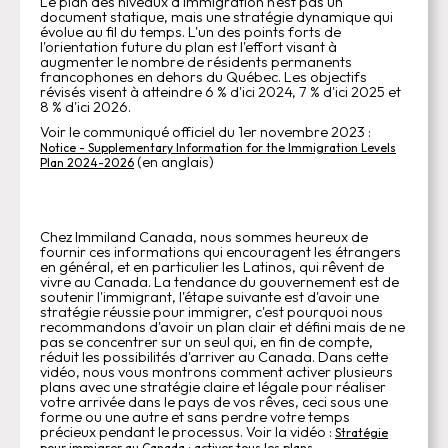
Le plan des niveaux d'immigration n'est pas un
document statique, mais une stratégie dynamique qui
évolue au fil du temps. L'un des points forts de
l'orientation future du plan est l'effort visant à
augmenter le nombre de résidents permanents
francophones en dehors du Québec. Les objectifs
révisés visent à atteindre 6 % d'ici 2024, 7 % d'ici 2025 et
8 % d'ici 2026.
Voir le communiqué officiel du 1er novembre 2023 :
Notice - Supplementary Information for the Immigration Levels
(en anglais)
Plan 2024-2026
Chez Immiland Canada, nous sommes heureux de
fournir ces informations qui encouragent les étrangers
en général, et en particulier les Latinos, qui rêvent de
vivre au Canada. La tendance du gouvernement est de
soutenir l'immigrant, l'étape suivante est d'avoir une
stratégie réussie pour immigrer, c'est pourquoi nous
recommandons d'avoir un plan clair et défini mais de ne
pas se concentrer sur un seul qui, en fin de compte,
réduit les possibilités d'arriver au Canada. Dans cette
vidéo, nous vous montrons comment activer plusieurs
plans avec une stratégie claire et légale pour réaliser
votre arrivée dans le pays de vos rêves, ceci sous une
forme ou une autre et sans perdre votre temps
précieux pendant le processus. Voir la vidéo :
Stratégie
.
pour immigrer au Canada : activer tous les plans