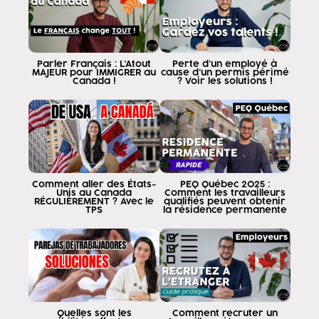
résidence
pour vous informer, la semaine dernière, de la
Le gouvernement a procédé à une série de vérifications et
a invité 1 000 personnes à appliquer le
Parler Français : L'Atout
Perte d'un employé à
MAJEUR pour IMMIGRER au
cause d'un permis périmé
résident permanent qui ont
Canada !
? Voir les solutions !
études ou expérience dans le domaine de la
le transport, car le transport fait partie de la
de quelque six catégories spéciales de la
Entrée express, mais je voudrais dire à
vous qui me regardez, que si
vous avez une catégorie de ces catégories
Comment aller des États-
PEQ Québec 2025 :
faire preuve de discernement en ce qui concerne l'anglais et le
Unis au Canada
Comment les travailleurs
RÉGULIÈREMENT ? Avec le
qualifiés peuvent obtenir
français afin qu'il puisse appliquer la
TPS
la résidence permanente
résidence permanente Je vais vous dire
premièrement Quelles sont les six catégories
puis j'expliquerai ce qui s'est passé sur le
la semaine dernière et je dois ensuite expliquer à
vous la formulation de nombreuses personnes
sur mon compte Instagram à propos de
Quelles sont les
Comment recruter un