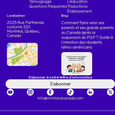
Témoignage
L'éducation
l'agriculture peut aussi vous convenir
Questions fréquentes
Traductions
cette option deuxième partie de la semaine
Établissement
Le passé du gouvernement a fait en sorte que
Localisation
Blog
dit prêt, plaçons le score
2025 Rue Parthenais
Comment faire venir ses
costume 320
parents et ses grands-parents
qui est normalement de 500 550, nous allons
Montréal, Québec,
au Canada après la
abaisser les 400 pour les personnes qui
Canada
suspension du PGP ? Guide à
avoir de l'expérience dans la conduite d'autobus
l'intention des résidents
ou qui ont de l'expérience dans le domaine de la
latino-américains
partie des gestionnaires de transport, c'est-à-dire
tout ce qui concerne le transport
et quelles sont les carrières qui sont entrées
les carrières qui sont entrées sont les
à la suite des responsables des transports
S'abonner à notre lettre d'information
Chemins de fer qui sont des trains d'avions
S'abonner
mécaniciens mécaniciens d'aéronefs e
inspecteurs d'aéronefs pilotes d'aéronefs
Info@immilandcanada.com
Contrôleurs du trafic aérien contrôleurs du trafic aérien
vol de la partie aérienne officiers de pont
ingénieur officiers réseau World Traffic