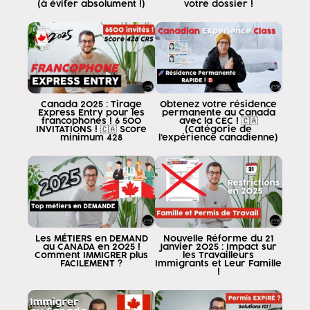
que je vous présente et le chemin déjà parcouru.
(à éviter absolument !)
votre dossier !
était au Canada avec le statut de résident permanent
immédiatement dans le cadre de cette option personnes
qui ont certaines professions ou certains domaines
de la demande vont recevoir en tant qu'accord
comme étant plus facile à réaliser.
résidence permanente, car il y a quelques
Canada 2025 : Tirage
Obtenez votre résidence
Les catégories se sont concentrées sur ce que les
Express Entry pour les
permanente au Canada
francophones ! 6 500
avec la CEC ! 🇨🇦
Le gouvernement canadien se penche sur la question
INVITATIONS ! 🇨🇦 Score
(Catégorie de
minimum 428
l'expérience canadienne)
Le moment Express pour vous en informer est
comme un plan qui, auparavant, ne visait qu'à
les personnes ayant de très bons profils de doctorat
maîtrise 35 ans niveau d'anglais avancé
des phrases intermédiaires et c'était très difficile
Postulez maintenant Grâce à ces options
Les MÉTIERS en DEMAND
Nouvelle Réforme du 21
Ce système permet, si
au CANADA en 2025 !
Janvier 2025 : Impact sur
vous avez une formation dans un domaine
Comment IMMIGRER plus
les Travailleurs
FACILEMENT ?
Immigrants et Leur Famille
expérience dans un domaine, mais ne dispose pas d'une
!
500 600 points profil pour l'Express
entre les mêmes peuvent obtenir le