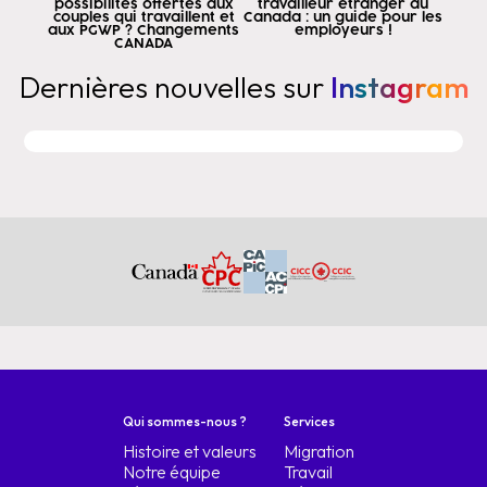
commentaires sur les personnes qui conduisent
possibilités offertes aux
travailleur étranger au
couples qui travaillent et
Canada : un guide pour les
les camions qui disent qu'ils ne peuvent pas s'inscrire
aux PGWP ? Changements
employeurs !
CANADA
l'expression yo les cuento première partie
Dernières nouvelles sur
Instagram
les six catégories les six catégories
Qui sont les personnes qui parlent français ?
des personnes ayant une expérience dans le domaine de la
professions du secteur de la santé troisième
les personnes ayant une expérience ou des études dans le domaine de la
science, technologie, ingénierie et
mathématiques quatrième commerce ocu alors
J'aime cet endroit parce que les
maçons constructeurs
plombiers charpentiers soudeurs si vous
a de l'expérience dans ce domaine depuis
veuillez mettre à l'étude l'anglais et le français
parce qu'il peut venir au Canada en tant que
résident permanent la quinta
Qui sommes-nous ?
Services
les métiers du transport, mais dans les
Histoire et valeurs
Migration
la partie transport et la sixième
Notre équipe
Travail
l'agriculture si vous travaillez dans les