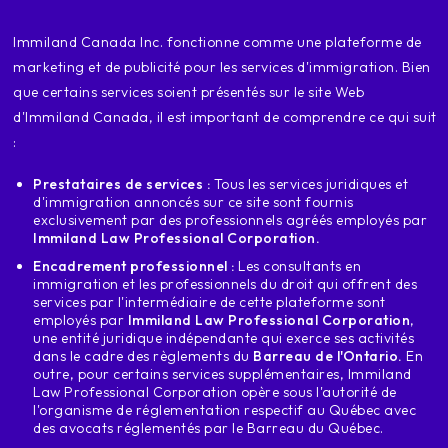
contrôleurs conducteurs de camions de transport
conducteurs de camions-avions en
‍Immiland Canada Inc. fonctionne comme une plateforme de
inspecteurs de montage d'avions tous inspecteurs de montage d'avions
tous inspecteurs de montage d'avions tous inspecteurs de montage
marketing et de publicité pour les services d'immigration. Bien
d'avions tous inspecteurs de montage d'avions tous inspecteurs de
montage d'avions tous
que certains services soient présentés sur le site Web
les personnes qui travaillent dans la partie
d'Immiland Canada, il est important de comprendre ce qui suit
Le transport a reçu un traité a
:
La semaine dernière, un traitement spécial a été accordé à
demander la résidence permanente pour
Prestataires de services :
Tous les services juridiques et
d'immigration annoncés sur ce site sont fournis
vous donner un exemple si par exemple ceci
exclusivement par des professionnels agréés employés par
semaine, ils ont reçu le prix Express large et
Immiland Law Professional Corporation.
l'invitation de toute personne
Encadrement professionnel :
Les consultants en
catégorie, c'est-à-dire les personnes en général avec
immigration et les professionnels du droit qui offrent des
504 points, ce qui n'est pas rien, mais les
services par l'intermédiaire de cette plateforme sont
la semaine dernière, les transporteurs
employés par
Immiland Law Professional Corporation
,
une entité juridique indépendante qui exerce ses activités
a reçu 435 points, ce qui est beaucoup plus
dans le cadre des règlements du
Barreau de l'Ontario.
En
basse en août
outre, pour certains services supplémentaires, Immiland
388 points pour les personnes ayant
Law Professional Corporation opère sous l'autorité de
l'organisme de réglementation respectif au Québec avec
Expérience professionnelle, par exemple
des avocats réglementés par le Barreau du Québec.
charpentiers soudeurs maçons