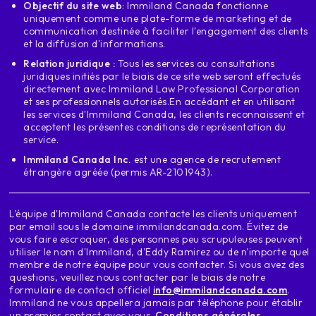
Objectif du site web
: Immiland Canada fonctionne
de quoi avez-vous besoin pour postuler et pourquoi ?
uniquement comme une plate-forme de marketing et de
exemple que je veux faire lors d'une
communication destinée à faciliter l'engagement des clients
Commentaire de juillet sur les personnes qui s'expriment
et la diffusion d'informations.
Le français juste pour parler français
Relation juridique :
Tous les services ou consultations
375 points, c'est un express direct
juridiques initiés par le biais de ce site web seront effectués
si vous voulez savoir comment
directement avec
Immiland Law Professional Corporation
et ses professionnels autorisés.
En accédant et en utilisant
cette option si vous faites partie de l
les services d'Immiland Canada, les clients reconnaissent et
six catégories que je viens de mentionner est
acceptent les présentes conditions de représentation du
Il est important et non négociable que
service.
vous parlez l'anglais à un niveau
Immiland Canada Inc.
est une agence de recrutement
Français avancé et intermédiaire et si
étrangère agréée (permis AR-2101943).
a un partenaire aussi pourquoi Parce que le
Exprimer entre igualito mais tel quel
L'équipe d'Immiland Canada contacte les clients uniquement
Ici Jamais Ils vont vous donner des points
par email sous le domaine immilandcanada.com. Évitez de
à leurs profils, ils vont maintenant me dire
vous faire escroquer, des personnes peu scrupuleuses peuvent
Eddy parce que c'était le troisième point que
utiliser le nom d'Immiland, d'Eddy Ramirez ou de n'importe quel
membre de notre équipe pour vous contacter. Si vous avez des
Je voulais jouer avec toi aujourd'hui
questions, veuillez nous contacter par le biais de notre
commentaires que j'ai reçus sur les vidéos de
formulaire de contact officiel
info@immilandcanada.com
.
Instagram Je me ferai un plaisir de vous dire
Immiland ne vous appellera jamais par téléphone pour établir
les personnes qui conduisent des camions qui
un premier contact avec vous.
Conditions générales