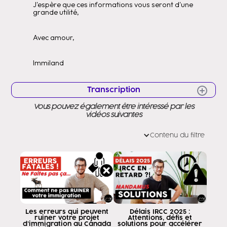
J'espère que ces informations vous seront d'une
grande utilité,
Avec amour,
Immiland
Transcription
Vous pouvez également être intéressé par les
Bonjour Bonjour Très bonjour à vous tous
vidéos suivantes
Bienvenue dans une nouvelle vidéo Bienvenue
sur ma chaîne car vous connaissez mon nom
Contenu du filtre
Je m'appelle Eddy Ramirez et je suis chargé de les aider à
que vous arriviez au Canada par le
de la voie légale comme vous devez le faire, je suis très
heureux, mais je veux vous dire que la
Le gouvernement canadien s'effondre enfin
quelques précisions sur les conditions d'obtention de l'aide
Les erreurs qui peuvent
Délais IRCC 2025 :
Le moyen d'entrée express se souvient
ruiner votre projet
Attentions, défis et
d'immigration au Canada
solutions pour accélérer