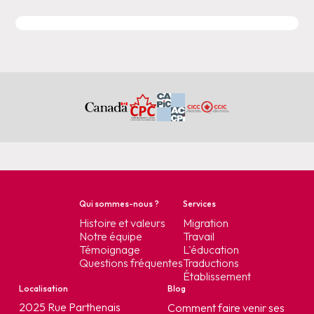
Qui sommes-nous ?
Services
Histoire et valeurs
Migration
Notre équipe
Travail
Témoignage
L'éducation
Questions fréquentes
Traductions
Établissement
Localisation
Blog
2025 Rue Parthenais
Comment faire venir ses