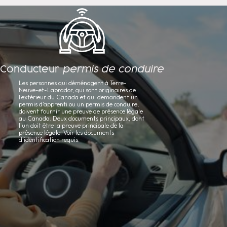
Conducteur
permis de conduire
Les personnes qui déménagent à Terre-
Neuve-et-Labrador, qui sont originaires de
l'extérieur du Canada et qui demandent un
permis d'apprenti ou un permis de conduire,
doivent fournir une preuve de présence légale
au Canada. Deux documents principaux, dont
l'un doit être la preuve principale de la
présence légale. Voir les documents
d'identification requis.