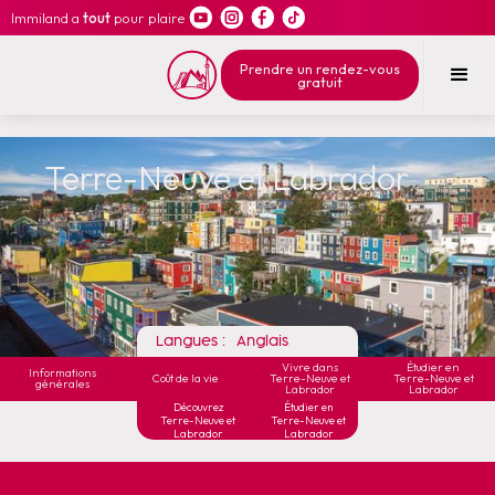
Immiland a
tout
pour plaire
Prendre un rendez-vous
gratuit
Terre-Neuve et Labrador
Langues :
Anglais
Vivre dans
Étudier en
Informations
Coût de la vie
Terre-Neuve et
Terre-Neuve et
générales
Labrador
Labrador
Découvrez
Étudier en
Terre-Neuve et
Terre-Neuve et
Labrador
Labrador