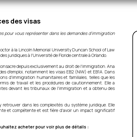
ces des visas
es pour vous représenter dans les demandes d'immigration
Doctor à la Lincoln Memorial University Duncan School of Law
es juridiques à l'Université de Floride centrale à Orlando.
 consacre depuis exclusivement au droit de l'immigration. Ana
andes d'emploi, notamment les visas EB2 (NIW) et EB1A. Dans
tions d'immigration humanitaires et familiales, telles que les
ermis de travail et les procédures de cautionnement. Elle a
ntes devant les tribunaux de l'immigration et a obtenu des
y retrouver dans les complexités du système juridique. Elle
te et compétente et est fière d'avoir un impact significatif
haitez acheter pour voir plus de détails :