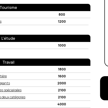
Tourisme
800
es
1200
L'étude
1000
Travail
1800
tière
1600
igeants
2000
es spécialisées
2100
s deux catégories
2100
4000