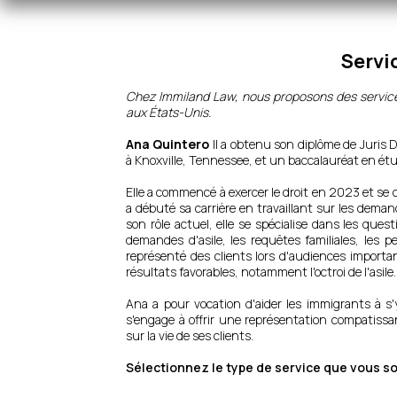
Servi
Chez Immiland Law, nous proposons des servic
aux États-Unis.
Ana Quintero
Il a obtenu son diplôme de Juris 
à Knoxville, Tennessee, et un baccalauréat en étud
Elle a commencé à exercer le droit en 2023 et se
a débuté sa carrière en travaillant sur les dem
son rôle actuel, elle se spécialise dans les ques
demandes d'asile, les requêtes familiales, les p
représenté des clients lors d'audiences importa
résultats favorables, notamment l'octroi de l'asile.
Ana a pour vocation d'aider les immigrants à s'
s'engage à offrir une représentation compatissan
sur la vie de ses clients.
Sélectionnez le type de service que vous sou