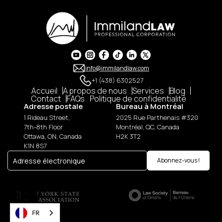
info@immilandlaw.com
+1 (438) 6302527
Accueil
A propos de nous
Services
Blog
Contact
FAQs
Politique de confidentialité
Adresse postale
Bureau à Montréal
1 Rideau Street,
2025 Rue Parthenais #320
7th-8th Floor
Montréal, QC, Canada
Ottawa, ON, Canada
H2K 3T2
K1N 8S7
FR