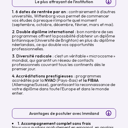
Le plus attrayant de l'institution
1. 6 dates de rentrée par an :
contrairement à d'autres
universités, Wittenborg vous permet de commencer
vos études à presque n'importe quel moment
(septembre, octobre, décembre, février, mars et mai).
2. Double diplôme international :
bon nombre de ses
programmes offrent la possibilité d'obtenir un diplôme
britannique (Université de Brighton) en plus du diplôme
néerlandais, ce qui double vos opportunités
professionnelles.
3. Diversité radicale :
c'est un véritable « microcosme »
mondial, qui garantit un réseau de contacts
professionnels couvrant tous les continents dès le
premier jour.
4. Accréditations prestigieuses :
programmes
accrédités par la
NVAO
(Pays-Bas) et
la FIBAA
(Allemagne/Suisse), garantissant la reconnaissance de
votre diplôme dans toute l'Europe et dans le monde
entier.
Avantages de postuler avec Immiland
1. Accompagnement complet sans frais
Nous vous guidons gratuitement en espagnol, en anglais