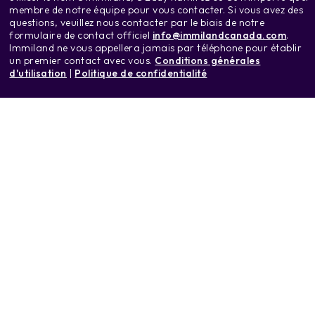
membre de notre équipe pour vous contacter. Si vous avez des
questions, veuillez nous contacter par le biais de notre
formulaire de contact officiel
info@immilandcanada.com
.
Immiland ne vous appellera jamais par téléphone pour établir
un premier contact avec vous.
Conditions générales
d'utilisation
|
Politique de confidentialité