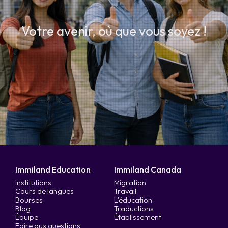
Votre avenir, où que vous soyez !
Immiland Education
Immiland Canada
Institutions
Migration
Cours de langues
Travail
Bourses
L'éducation
Blog
Traductions
Équipe
Établissement
Foire aux questions