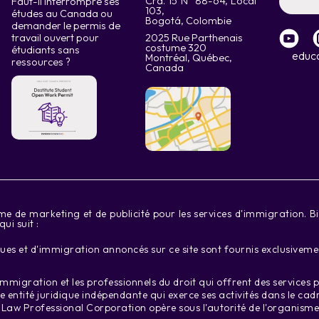
Cra. 15 N° 88-64, Local
Faut-il interrompre ses
103,
études au Canada ou
Bogotá, Colombie
demander le permis de
travail ouvert pour
2025 Rue Parthenais
costume 320
étudiants sans
educ
Montréal, Québec,
ressources ?
Canada
de marketing et de publicité pour les services d'immigration. Bien
i suit :
iques et d'immigration annoncés sur ce site sont fournis exclusive
mmigration et les professionnels du droit qui offrent des services 
ne entité juridique indépendante qui exerce ses activités dans le ca
 Law Professional Corporation opère sous l'autorité de l'organism