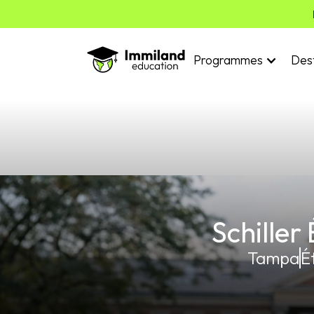
Programmes
Dest
Schiller
Tampa
É