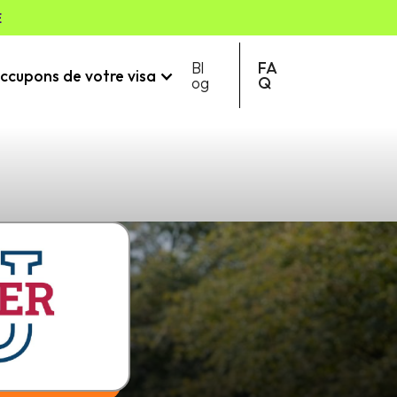
E
Bl
FA
ccupons de votre visa
og
Q