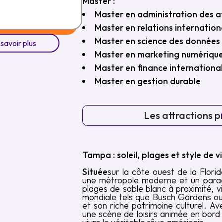
Master :
Master en administration des a
Master en relations internation
Master en science des données
 savoir plus
Master en marketing numérique
Master en finance internationa
Master en gestion durable
Les attractions pr
Tampa : soleil, plages et style de 
Située
sur la côte ouest de la Florid
une métropole moderne et un paradi
plages de sable blanc à proximité, v
mondiale tels que Busch Gardens ou e
et son riche patrimoine culturel. Av
une scène de loisirs animée en bord