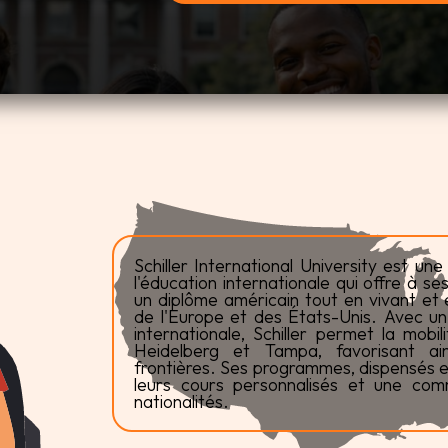
Schiller International University est une
l'éducation internationale qui offre à se
un diplôme américain tout en vivant et e
de l'Europe et des États-Unis. Avec un 
internationale, Schiller permet la mobi
Heidelberg et Tampa, favorisant ain
frontières. Ses programmes, dispensés en
leurs cours personnalisés et une comm
nationalités.