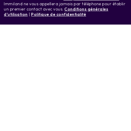
Immiland ne vous appellera jamais par téléphone pour établir
un premier contact avec vous.
Conditions générales
d'utilisation
|
Politique de confidentialité