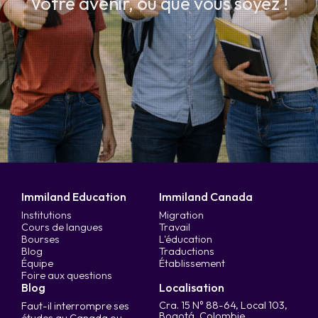
Votre avenir, où que vous soyez !
Immiland Education
Immiland Canada
Institutions
Migration
Cours de langues
Travail
Bourses
L'éducation
Blog
Traductions
Équipe
Établissement
Foire aux questions
Blog
Localisation
Cra. 15 N° 88-64, Local 103,
Faut-il interrompre ses
Bogotá, Colombie